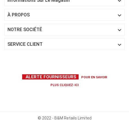

Informations Sur Le Magasin

À PROPOS

NOTRE SOCIÉTÉ

SERVICE CLIENT
ALERTE FOURNISSEURS
POUR EN SAVOIR
PLUS
CLIQUEZ-ICI
© 2022 - B&M Retails Limited