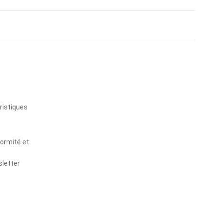
s
ristiques
formité et
sletter