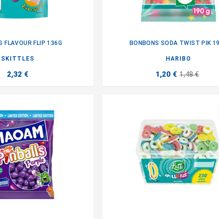
S FLAVOUR FLIP 136G
BONBONS SODA TWIST PIK 1


SKITTLES
HARIBO
2,32 €
1,20 €
1,48 €