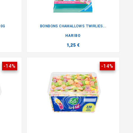
90G
BONBONS CHAMALLOWS TWIRLIES...

HARIBO
1,25 €
-14%
-14%