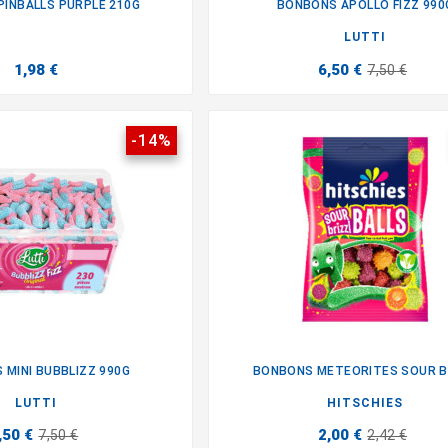
INBALLS PURPLE 210G
BONBONS APOLLO FIZZ 990


LUTTI
1,98 €
6,50 €
7,50 €
-14%
 MINI BUBBLIZZ 990G
BONBONS METEORITES SOUR B


LUTTI
HITSCHIES
,50 €
2,00 €
7,50 €
2,42 €