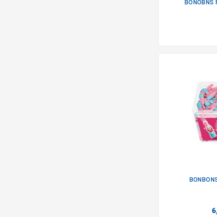
BONOBNS P
BONBONS
6