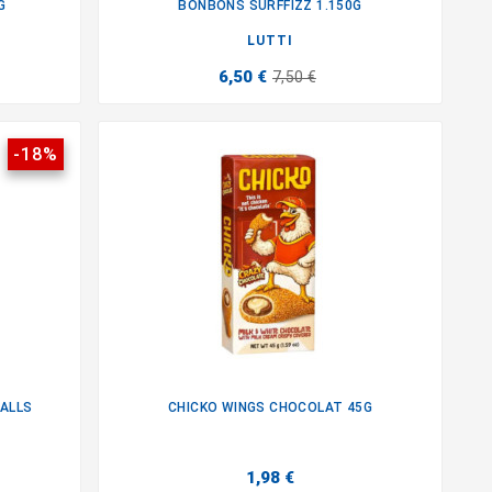
G
BONBONS SURFFIZZ 1.150G

LUTTI
6,50 €
7,50 €
-18%
ALLS
CHICKO WINGS CHOCOLAT 45G

1,98 €