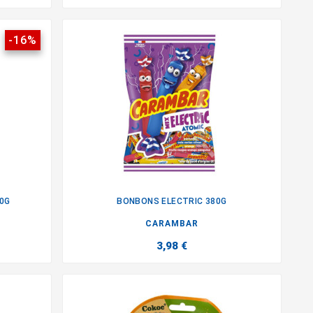
-16%
0G
BONBONS ELECTRIC 380G

CARAMBAR
3,98 €