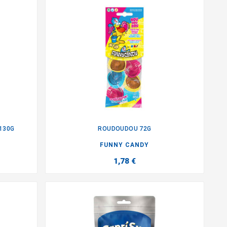
130G
ROUDOUDOU 72G

FUNNY CANDY
1,78 €