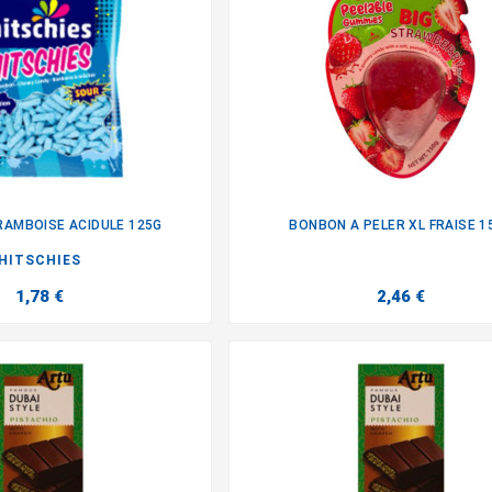
AMBOISE ACIDULE 125G
BONBON A PELER XL FRAISE 1


HITSCHIES
1,78 €
2,46 €