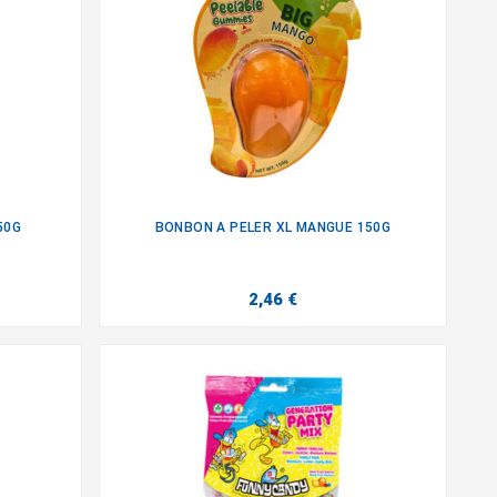
50G
BONBON A PELER XL MANGUE 150G

2,46 €