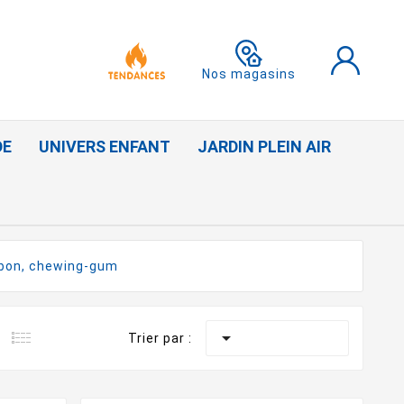
Nos magasins
DE
UNIVERS ENFANT
JARDIN PLEIN AIR
bon, chewing-gum

Trier par :