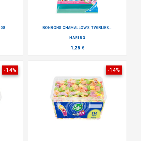
90G
BONBONS CHAMALLOWS TWIRLIES...

HARIBO
1,25 €
-14%
-14%