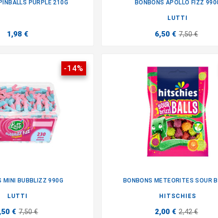
INBALLS PURPLE 210G
BONBONS APOLLO FIZZ 990


LUTTI
1,98 €
6,50 €
7,50 €
-14%
 MINI BUBBLIZZ 990G
BONBONS METEORITES SOUR B


LUTTI
HITSCHIES
,50 €
2,00 €
7,50 €
2,42 €