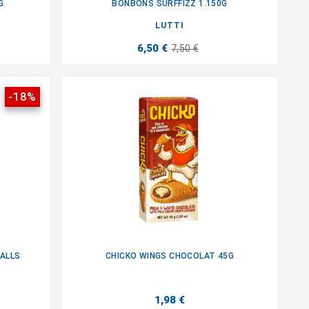
G
BONBONS SURFFIZZ 1.150G

LUTTI
6,50 €
7,50 €
-18%
ALLS
CHICKO WINGS CHOCOLAT 45G

1,98 €