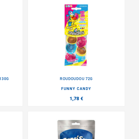
130G
ROUDOUDOU 72G

FUNNY CANDY
1,78 €