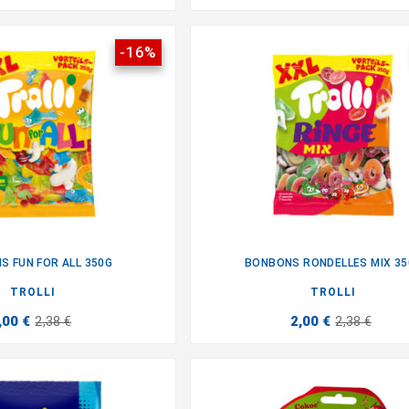
-16%
S FUN FOR ALL 350G
BONBONS RONDELLES MIX 35


TROLLI
TROLLI
,00 €
2,00 €
2,38 €
2,38 €