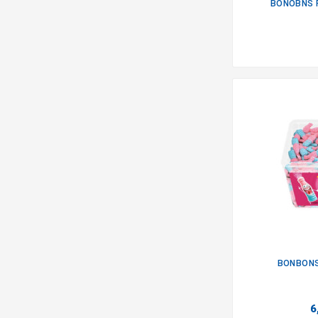
BONOBNS P
BONBONS
6