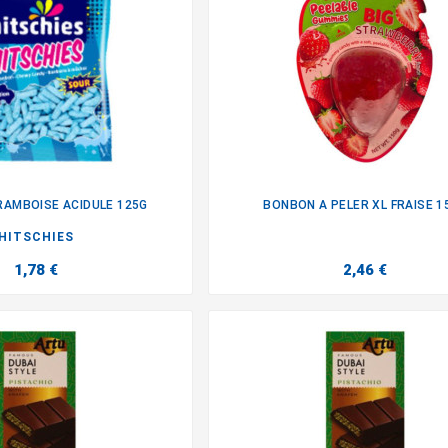
AMBOISE ACIDULE 125G
BONBON A PELER XL FRAISE 1


HITSCHIES
1,78 €
2,46 €