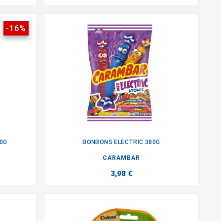
-16%
0G
BONBONS ELECTRIC 380G

CARAMBAR
3,98 €