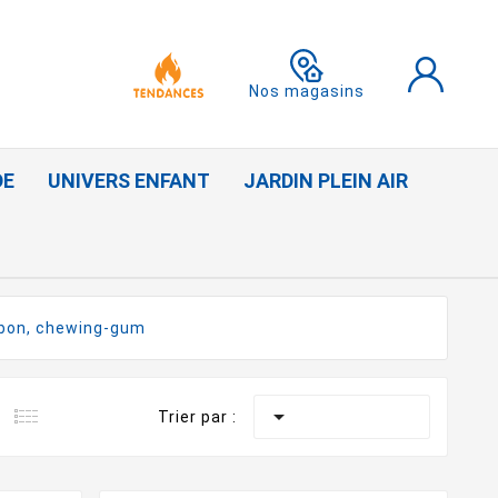
Nos magasins
DE
UNIVERS ENFANT
JARDIN PLEIN AIR
bon, chewing-gum

Trier par :