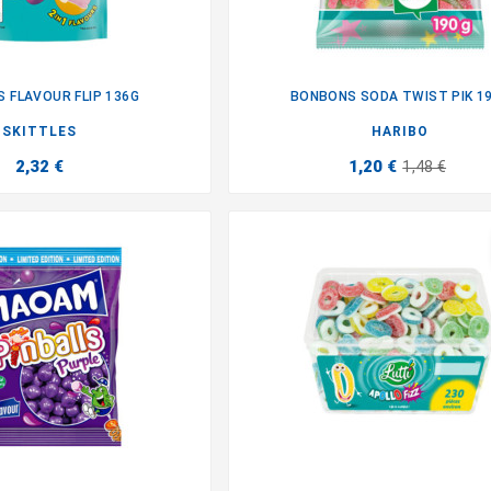
S FLAVOUR FLIP 136G
BONBONS SODA TWIST PIK 1


SKITTLES
HARIBO
2,32 €
1,20 €
1,48 €