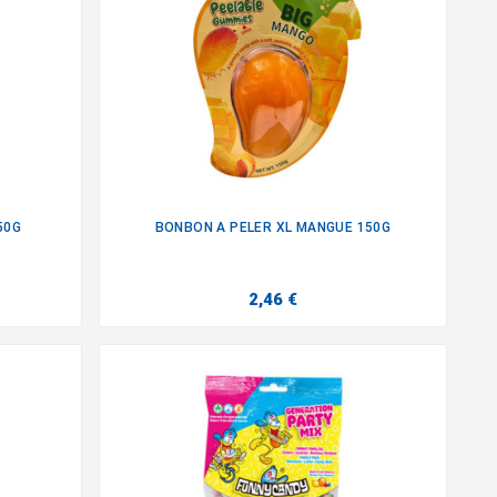
50G
BONBON A PELER XL MANGUE 150G

2,46 €