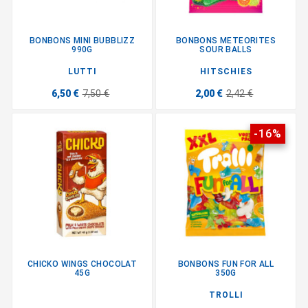
BONBONS MINI BUBBLIZZ
BONBONS METEORITES
990G
SOUR BALLS
LUTTI
HITSCHIES
6,50 €
7,50 €
2,00 €
2,42 €
-16%
CHICKO WINGS CHOCOLAT
BONBONS FUN FOR ALL
45G
350G
TROLLI