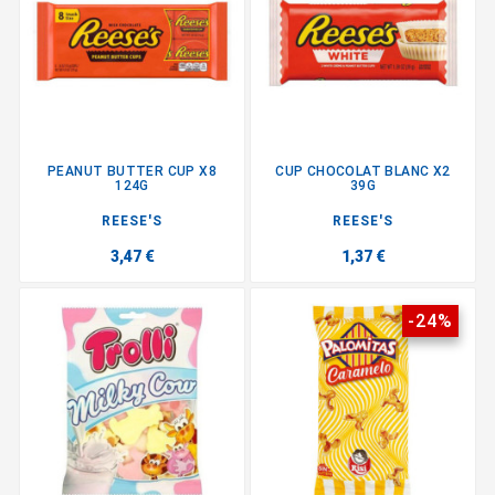
PEANUT BUTTER CUP X8
CUP CHOCOLAT BLANC X2
124G
39G
REESE'S
REESE'S
3,47 €
1,37 €
-24%