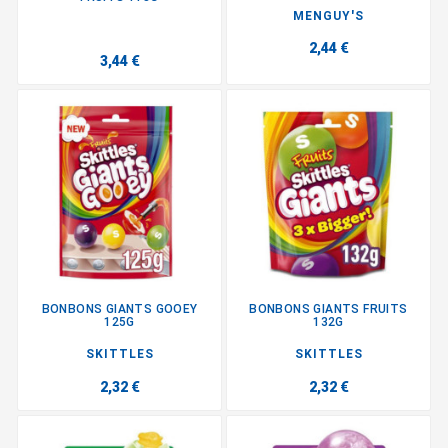
MENGUY'S
2,44 €
3,44 €
BONBONS GIANTS GOOEY
BONBONS GIANTS FRUITS
125G
132G
SKITTLES
SKITTLES
2,32 €
2,32 €