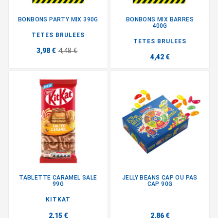
BONBONS PARTY MIX 390G
BONBONS MIX BARRES
400G
TETES BRULEES
TETES BRULEES
3,98 €
4,48 €
4,42 €
TABLETTE CARAMEL SALE
JELLY BEANS CAP OU PAS
99G
CAP 90G
KITKAT
2,15 €
2,86 €