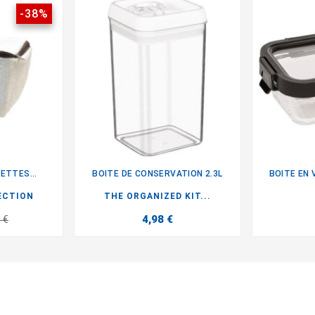
-38%
ETTES...
BOITE DE CONSERVATION 2.3L
BOITE EN 

ECTION
THE ORGANIZED KIT...
4,98 €
 €