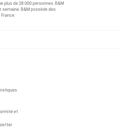
ie plus de 28 000 personnes. B&M
 par semaine. B&M possède des
n France.
s
ristiques
formité et
sletter