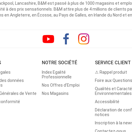
ackpool, Lancashire, B&M est passé à plus de 1000 magasins et emplo
ité à des prix sensationnels. B&M attire plus de 4 millions de clients
 en Angleterre, en Écosse, au Pays de Galles, en Irlande du Nord et e
S
NOTRE SOCIÉTÉ
SERVICE CLIENT
égales
Index Egalité
⚠ Rappel produit
Professionnelle
 des données
Foire aux Question
es
Nos Offres d'Emploi
Qualités et Caracté
 Générales de Vente
Nos Magasins
Environnementales
 conformité
Accessibilité
Déclaration de con
notices
Inscription à la new
Contactez-nous