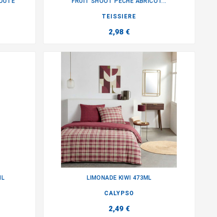
JOUTE
FRUIT SHOOT PECHE ABRICOT...

TEISSIERE
2,98 €
ML
LIMONADE KIWI 473ML

CALYPSO
2,49 €