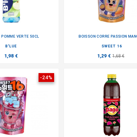
 POMME VERTE 50CL
BOISSON CORRE PASSION MANG


B'LUE
SWEET 16
1,98 €
1,29 €
1,68 €
-24%