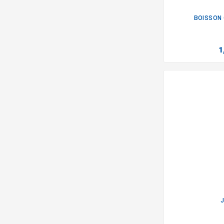
BOISSON 
1
J