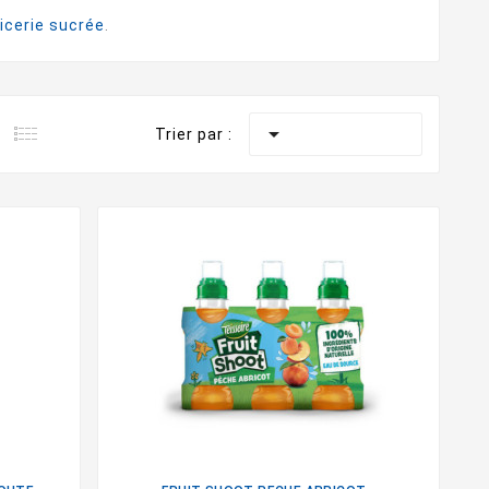
icerie sucrée
.

Trier par :