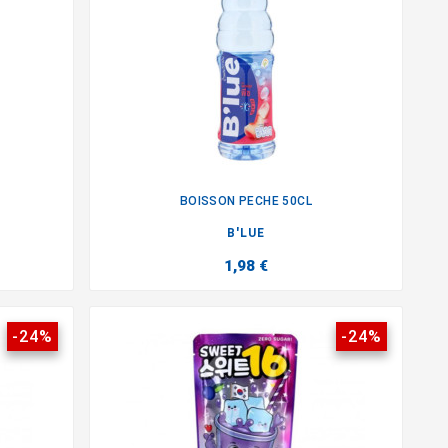
BOISSON PECHE 50CL

B'LUE
1,98 €
-24%
-24%