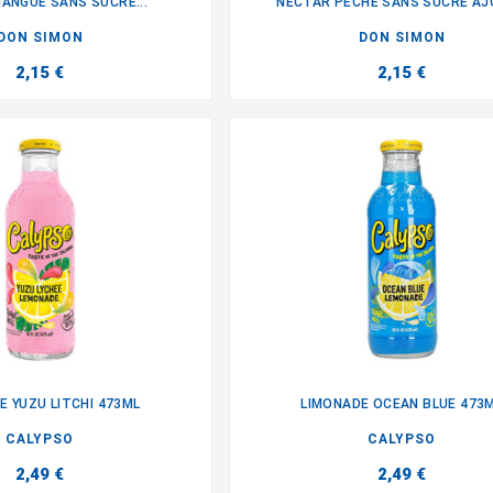
ANGUE SANS SUCRE...
NECTAR PECHE SANS SUCRE A


DON SIMON
DON SIMON
2,15 €
2,15 €
E YUZU LITCHI 473ML
LIMONADE OCEAN BLUE 473


CALYPSO
CALYPSO
2,49 €
2,49 €