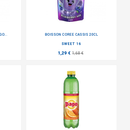
O...
BOISSON COREE CASSIS 20CL

SWEET 16
1,29 €
1,68 €