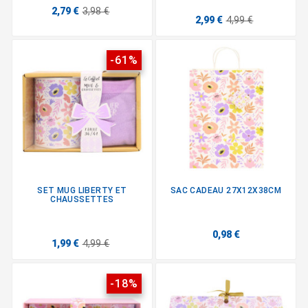
2,79 €
3,98 €
2,99 €
4,99 €
-61%
SET MUG LIBERTY ET
SAC CADEAU 27X12X38CM
CHAUSSETTES
0,98 €
1,99 €
4,99 €
-18%