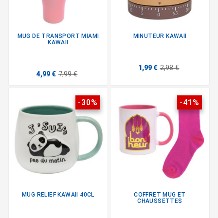
MUG DE TRANSPORT MIAMI
MINUTEUR KAWAII
KAWAII
1,99 €
2,98 €
4,99 €
7,99 €
-30%
-41%
MUG RELIEF KAWAII 40CL
COFFRET MUG ET
CHAUSSETTES