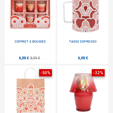
COFFRET 6 BOUGIES
TASSE ESPRESSO
6,00 €
8,99 €
6,00 €
-50%
-32%