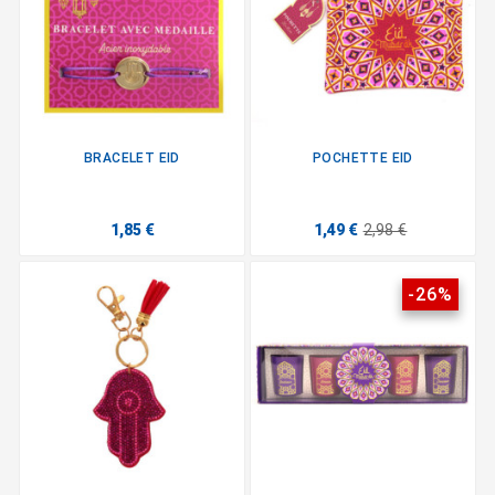
BRACELET EID
POCHETTE EID
1,85 €
1,49 €
2,98 €
-26%