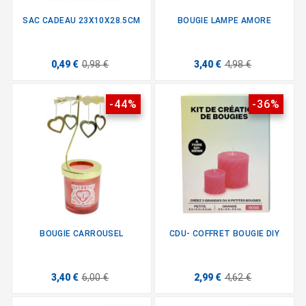
SAC CADEAU 23X10X28.5CM
BOUGIE LAMPE AMORE
0,49 €
0,98 €
3,40 €
4,98 €
-44%
-36%
BOUGIE CARROUSEL
CDU- COFFRET BOUGIE DIY
3,40 €
6,00 €
2,99 €
4,62 €