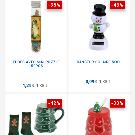
-35%
-48%
TUBES AVEC MINI PUZZLE
DANSEUR SOLAIRE NOEL
150PCS
0,99 €
1,88 €
1,24 €
1,88 €
-42%
-33%