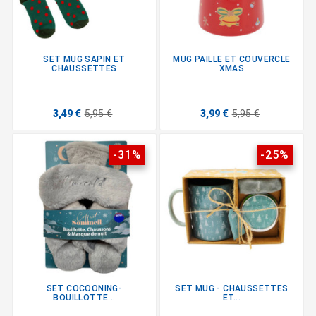
SET MUG SAPIN ET
MUG PAILLE ET COUVERCLE
CHAUSSETTES
XMAS
3,49 €
5,95 €
3,99 €
5,95 €
-31%
-25%
SET COCOONING-
SET MUG - CHAUSSETTES
BOUILLOTTE...
ET...