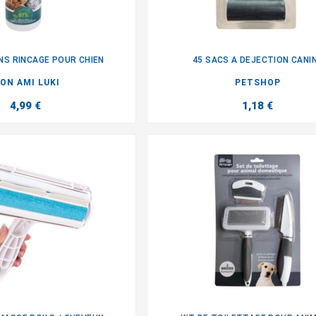
S RINCAGE POUR CHIEN
45 SACS A DEJECTION CANI


ON AMI LUKI
PETSHOP
4,99 €
1,18 €