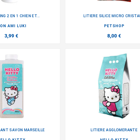
G 2 EN 1 CHIEN ET...
LITIERE SILICE MICRO CRIST


ON AMI LUKI
PETSHOP
3,99 €
8,00 €
ANT SAVON MARSEILLE
LITIERE AGGLOMERANTE

