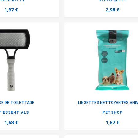
ELLO KITTY
HELLO KITTY
1,97 €
2,98 €
E DE TOILETTAGE
LINGETTES NETTOYANTES ANI


T ESSENTIALS
PETSHOP
1,58 €
1,57 €