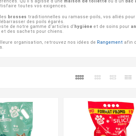
érences. Qu'il s'agisse d'une
maison de toilette
ou d'un
bac à
atisfaire toutes vos exigences.
 les
brosses
traditionnelles ou ramasse-poils, vos alliés pou
débarrasser des poils égarés.
reste de notre gamme d'articles d'
hygiène
et de soins pour
a
 et des sachets pour chiens.
lleure organisation, retrouvez nos idées de
Rangement
afin 
s.