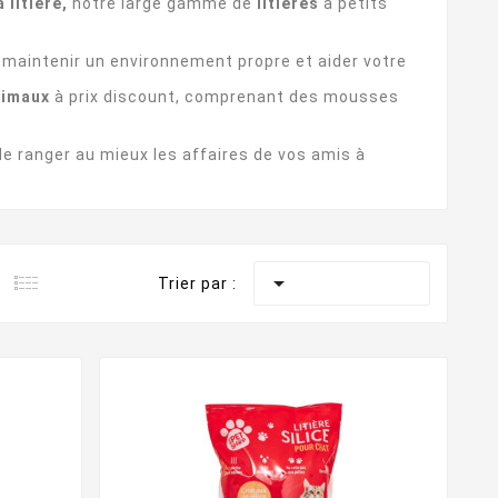
 litière,
notre large gamme de
litières
à petits
r maintenir un environnement propre et aider votre
nimaux
à prix discount, comprenant des mousses
de ranger au mieux les affaires de vos amis à

Trier par :