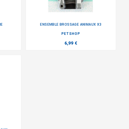
NE
ENSEMBLE BROSSAGE ANIMAUX X3

PETSHOP
6,99 €