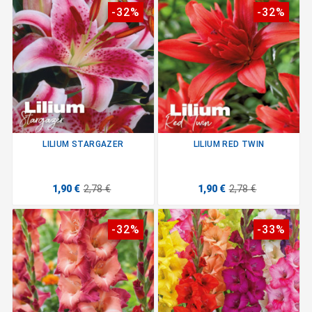
-32%
-32%
LILIUM STARGAZER
LILIUM RED TWIN
1,90 €
2,78 €
1,90 €
2,78 €
-32%
-33%