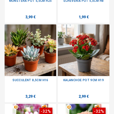
MONSTERA POT 5,5CM H25
ECHEVERIA POT 5,5CM H8
3,99 €
1,99 €
SUCCULENT 8,5CM H16
KALANCHOE POT 9CM H19
3,29 €
2,99 €
-32%
-32%