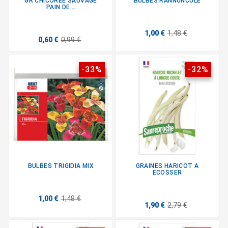
GR CHICOREE SAUVAGE
BULBES RANNUNCULE
PAIN DE...
1,00 €
1,48 €
0,60 €
0,99 €
-33%
-32%
BULBES TRIGIDIA MIX
GRAINES HARICOT A
ECOSSER
1,00 €
1,48 €
1,90 €
2,79 €