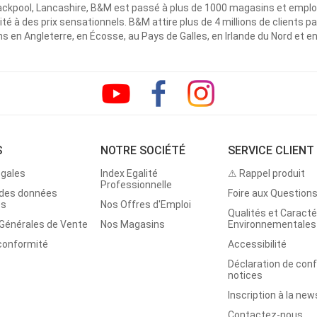
ackpool, Lancashire, B&M est passé à plus de 1000 magasins et emplo
ité à des prix sensationnels. B&M attire plus de 4 millions de clients
 en Angleterre, en Écosse, au Pays de Galles, en Irlande du Nord et e
S
NOTRE SOCIÉTÉ
SERVICE CLIENT
égales
Index Egalité
⚠ Rappel produit
Professionnelle
 des données
Foire aux Question
es
Nos Offres d'Emploi
Qualités et Caracté
 Générales de Vente
Nos Magasins
Environnementales
 conformité
Accessibilité
Déclaration de con
notices
Inscription à la new
Contactez-nous