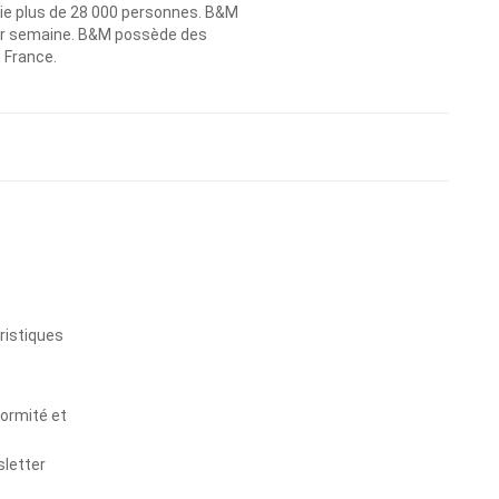
ie plus de 28 000 personnes. B&M
 par semaine. B&M possède des
n France.
s
ristiques
formité et
sletter