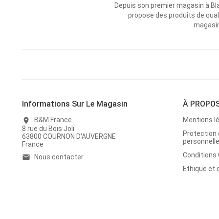
Depuis son premier magasin à Bl
propose des produits de qual
magasins
Informations Sur Le Magasin
À PROPO
B&M France
Mentions l
location_on
8 rue du Bois Joli
Protection
63800 COURNON D'AUVERGNE
personnell
France
Conditions
Nous contacter
email
Ethique et