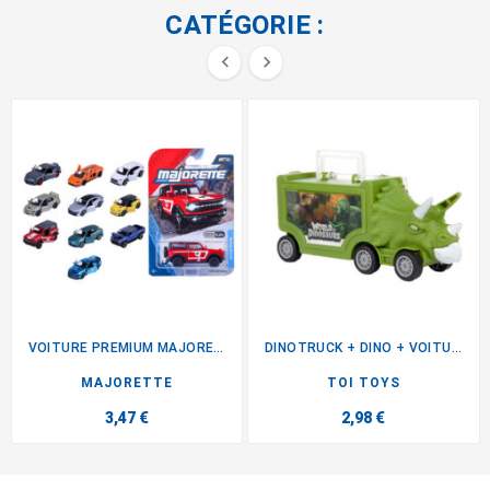
CATÉGORIE :


VOITURE PREMIUM MAJORETTE
DINOTRUCK + DINO + VOITURE
MAJORETTE
TOI TOYS
3,47 €
2,98 €