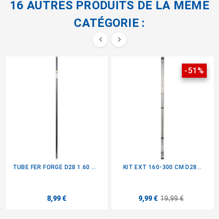
16 AUTRES PRODUITS DE LA MÊME
CATÉGORIE :


-51%
TUBE FER FORGE D28 1.60 M -...
KIT EXT 160-300 CM D28...
8,99 €
9,99 €
19,99 €