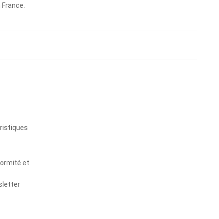
n France.
s
ristiques
formité et
sletter