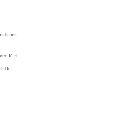
s
ristiques
formité et
sletter