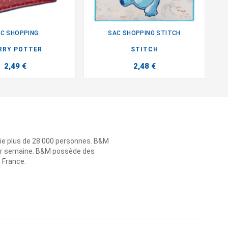
C SHOPPING
SAC SHOPPING STITCH


RRY POTTER
STITCH
2,49 €
2,48 €
ie plus de 28 000 personnes. B&M
 par semaine. B&M possède des
n France.