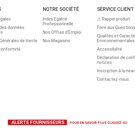
S
NOTRE SOCIÉTÉ
SERVICE CLIENT
égales
Index Egalité
⚠ Rappel produit
Professionnelle
 des données
Foire aux Question
es
Nos Offres d'Emploi
Qualités et Caracté
 Générales de Vente
Nos Magasins
Environnementales
 conformité
Accessibilité
Déclaration de con
notices
Inscription à la new
Contactez-nous
ALERTE FOURNISSEURS
POUR EN SAVOIR PLUS
CLIQUEZ-ICI