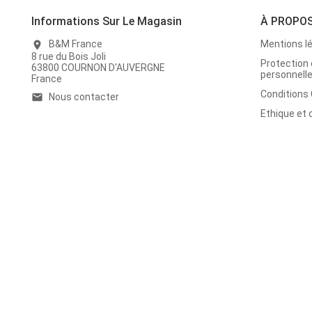
Informations Sur Le Magasin
À PROPO
B&M France
Mentions l
location_on
8 rue du Bois Joli
Protection
63800 COURNON D'AUVERGNE
personnell
France
Conditions
Nous contacter
email
Ethique et