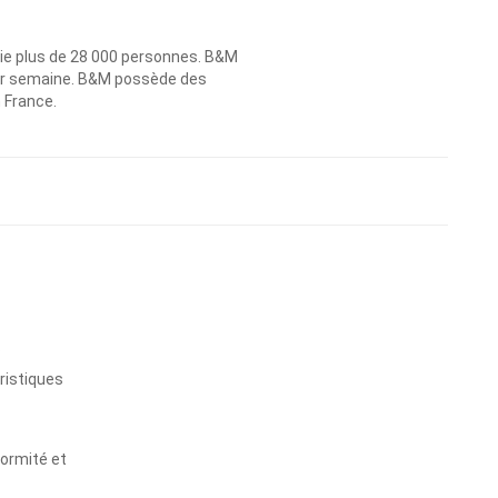
ie plus de 28 000 personnes. B&M
 par semaine. B&M possède des
n France.
s
ristiques
formité et