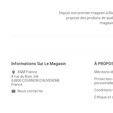
Depuis son premier magasin à Bl
propose des produits de qual
magasins
Informations Sur Le Magasin
À PROPO
B&M France
Mentions l
location_on
8 rue du Bois Joli
Protection
63800 COURNON D'AUVERGNE
personnell
France
Conditions
Nous contacter
email
Ethique et