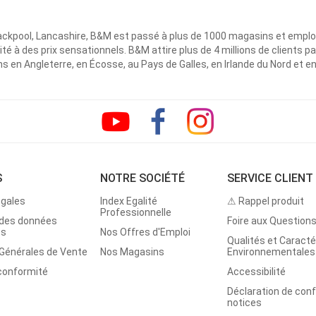
ackpool, Lancashire, B&M est passé à plus de 1000 magasins et emplo
ité à des prix sensationnels. B&M attire plus de 4 millions de clients
 en Angleterre, en Écosse, au Pays de Galles, en Irlande du Nord et e
S
NOTRE SOCIÉTÉ
SERVICE CLIENT
égales
Index Egalité
⚠ Rappel produit
Professionnelle
 des données
Foire aux Question
es
Nos Offres d'Emploi
Qualités et Caracté
 Générales de Vente
Nos Magasins
Environnementales
 conformité
Accessibilité
Déclaration de con
notices