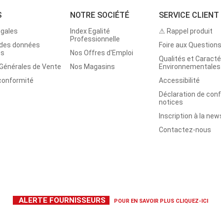
S
NOTRE SOCIÉTÉ
SERVICE CLIENT
égales
Index Egalité
⚠ Rappel produit
Professionnelle
 des données
Foire aux Question
es
Nos Offres d'Emploi
Qualités et Caracté
 Générales de Vente
Nos Magasins
Environnementales
 conformité
Accessibilité
Déclaration de con
notices
Inscription à la new
Contactez-nous
ALERTE FOURNISSEURS
POUR EN SAVOIR PLUS
CLIQUEZ-ICI