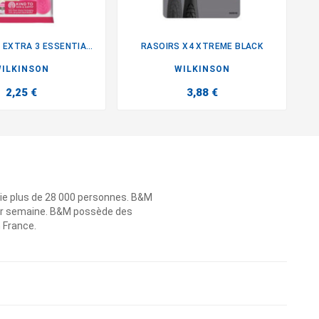
RASOIRS X4 EXTRA 3 ESSENTIALS
RASOIRS X4 XTREME BLACK


ILKINSON
WILKINSON
2,25 €
3,88 €
ie plus de 28 000 personnes. B&M
 par semaine. B&M possède des
n France.