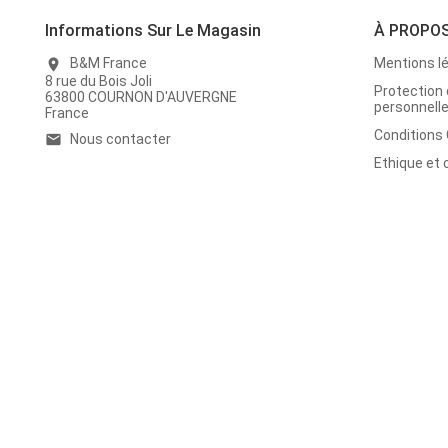
Informations Sur Le Magasin
À PROPO
B&M France
Mentions l
location_on
8 rue du Bois Joli
Protection
63800 COURNON D'AUVERGNE
personnell
France
Conditions
Nous contacter
email
Ethique et