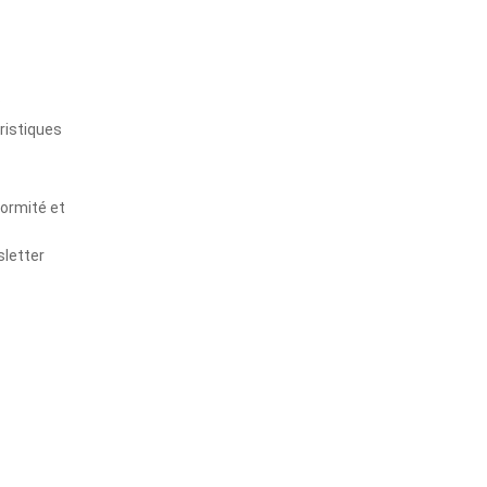
s
ristiques
formité et
sletter