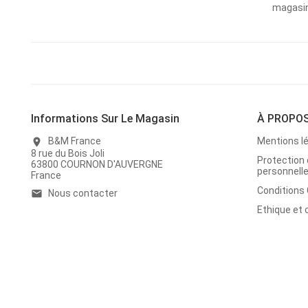
magasins
Informations Sur Le Magasin
À PROPO
B&M France
Mentions l
location_on
8 rue du Bois Joli
Protection
63800 COURNON D'AUVERGNE
personnell
France
Conditions
Nous contacter
email
Ethique et