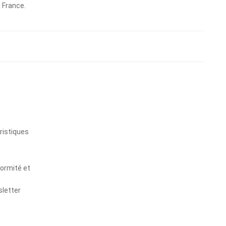
n France.
s
ristiques
formité et
sletter