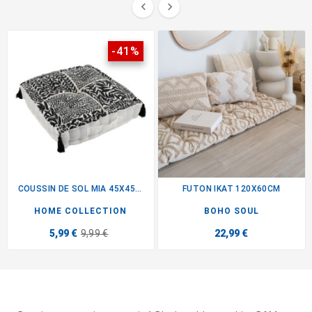


-41%
COUSSIN DE SOL MIA 45X45CM...
FUTON IKAT 120X60CM
HOME COLLECTION
BOHO SOUL
5,99 €
9,99 €
22,99 €