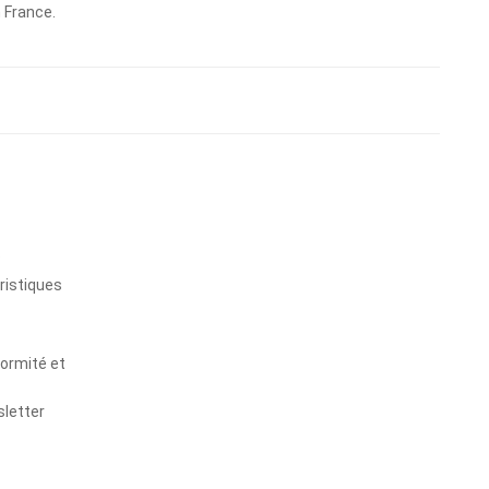
n France.
s
ristiques
formité et
sletter