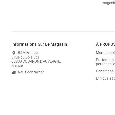
magasins
Informations Sur Le Magasin
À PROPO
B&M France
Mentions l
location_on
8 rue du Bois Joli
Protection
63800 COURNON D'AUVERGNE
personnell
France
Conditions
Nous contacter
email
Ethique et