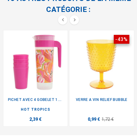
CATÉGORIE :


-43%
PICHET AVEC 4 GOBELET 1.4L...
VERRE A VIN RELIEF BUBBLE
HOT TROPICS
2,39 €
0,99 €
1,72 €