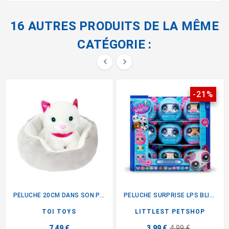
16 AUTRES PRODUITS DE LA MÊME
CATÉGORIE :


-21%
PELUCHE 20CM DANS SON PANIER
PELUCHE SURPRISE LPS BLIND...
TOI TOYS
LITTLEST PETSHOP
7,49 €
3,99 €
4,99 €