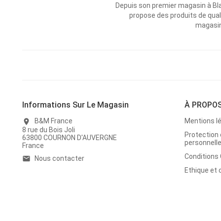
Depuis son premier magasin à Bl
propose des produits de qual
magasins
Informations Sur Le Magasin
À PROPO
B&M France
Mentions l
location_on
8 rue du Bois Joli
Protection
63800 COURNON D'AUVERGNE
personnell
France
Conditions
Nous contacter
email
Ethique et