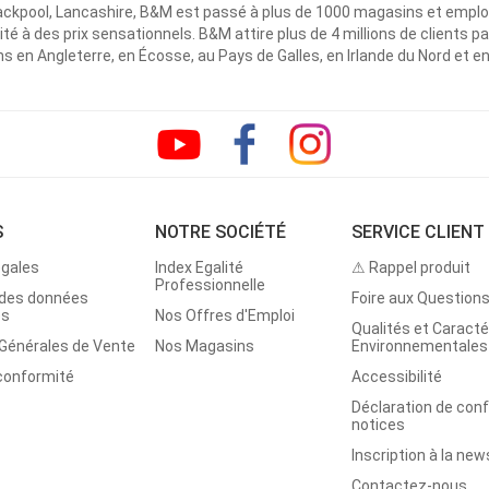
ackpool, Lancashire, B&M est passé à plus de 1000 magasins et emplo
ité à des prix sensationnels. B&M attire plus de 4 millions de clients
 en Angleterre, en Écosse, au Pays de Galles, en Irlande du Nord et e
S
NOTRE SOCIÉTÉ
SERVICE CLIENT
égales
Index Egalité
⚠ Rappel produit
Professionnelle
 des données
Foire aux Question
es
Nos Offres d'Emploi
Qualités et Caracté
 Générales de Vente
Nos Magasins
Environnementales
 conformité
Accessibilité
Déclaration de con
notices
Inscription à la new
Contactez-nous