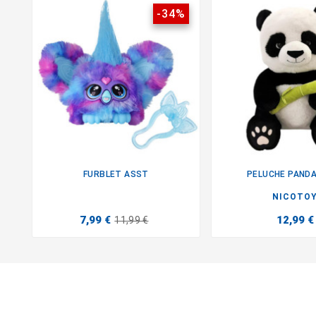
-34%
FURBLET ASST
PELUCHE PAND


NICOTO
7,99 €
12,99 €
11,99 €