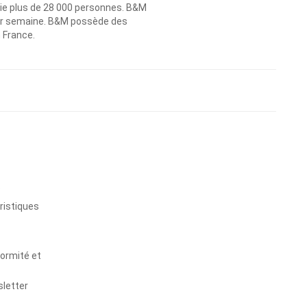
ie plus de 28 000 personnes. B&M
 par semaine. B&M possède des
n France.
s
ristiques
formité et
sletter