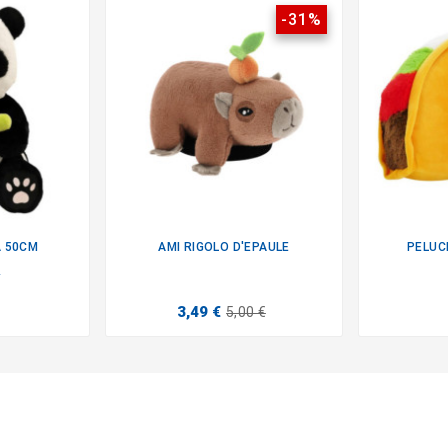
-31%
A 50CM
AMI RIGOLO D'EPAULE
PELUC

Y
3,49 €
5,00 €