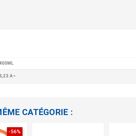
400ML
8,23 A¬
MÊME CATÉGORIE :
-56%