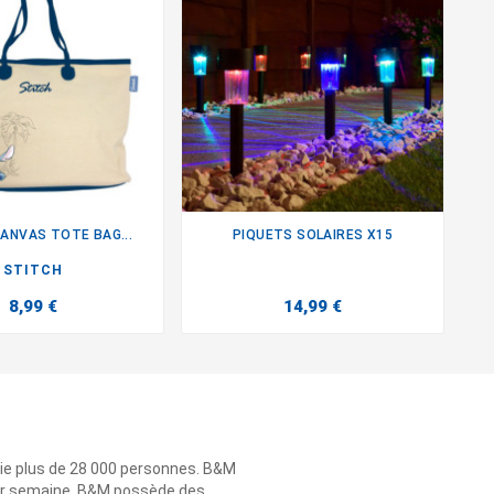
ANVAS TOTE BAG...
PIQUETS SOLAIRES X15


STITCH
8,99 €
14,99 €
ie plus de 28 000 personnes. B&M
 par semaine. B&M possède des