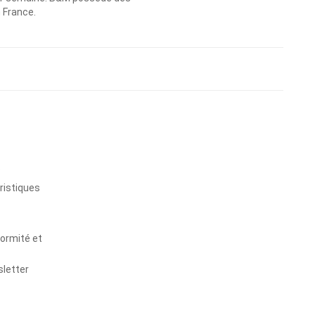
n France.
s
ristiques
formité et
sletter