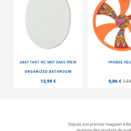
ABATTANT WC MDF SANS FREIN
FRISBEE HEL


ORGANIZED BATHROOM
13,99 €
0,86 €
1,94
Depuis son premier magasin à Bl
propose des produits de qual