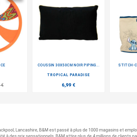
ICE
COUSSIN 30X50CM NOIR PIPING...
STITCH-C

TROPICAL PARADISE
6,99 €
 €
ackpool, Lancashire, B&M est passé à plus de 1000 magasins et emplo
ité à des prix sensationnels. B&M attire plus de 4 millions de clients