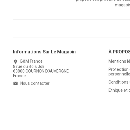
magasins
Informations Sur Le Magasin
À PROPO
B&M France
Mentions l
location_on
8 rue du Bois Joli
Protection
63800 COURNON D'AUVERGNE
personnell
France
Conditions
Nous contacter
email
Ethique et