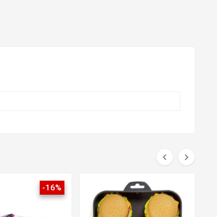


-16%