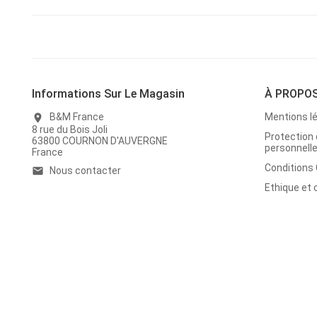
Informations Sur Le Magasin
À PROPO
B&M France
Mentions l
location_on
8 rue du Bois Joli
Protection
63800 COURNON D'AUVERGNE
personnell
France
Conditions
Nous contacter
email
Ethique et