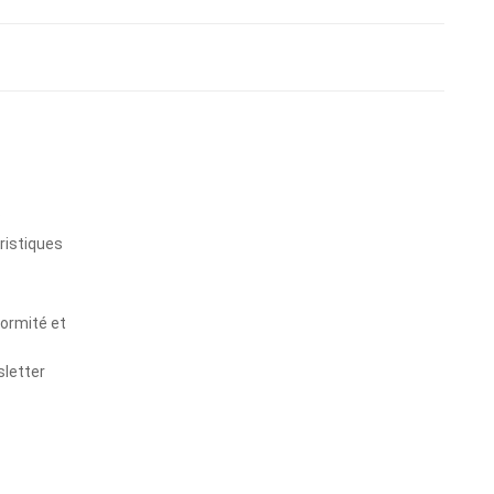
s
ristiques
formité et
sletter