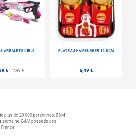
E ARBALETE CIBLE
PLATEAU HAMBURGER 19.5CM


99 €
6,49 €
12,99 €
ie plus de 28 000 personnes. B&M
 par semaine. B&M possède des
n France.