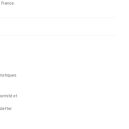
n France.
s
ristiques
formité et
sletter