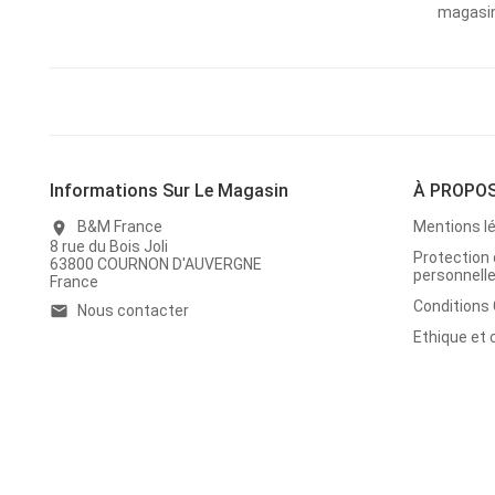
magasins
Informations Sur Le Magasin
À PROPO
B&M France
Mentions l
location_on
8 rue du Bois Joli
Protection
63800 COURNON D'AUVERGNE
personnell
France
Conditions
Nous contacter
email
Ethique et