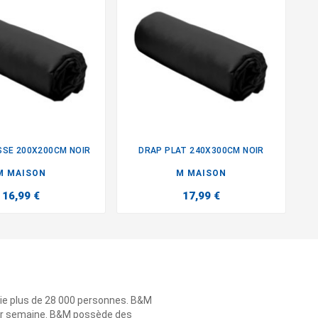
SE 200X200CM NOIR
DRAP PLAT 240X300CM NOIR
D


M MAISON
M MAISON
16,99 €
17,99 €
ie plus de 28 000 personnes. B&M
 par semaine. B&M possède des