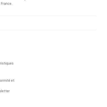
n France.
s
ristiques
formité et
sletter