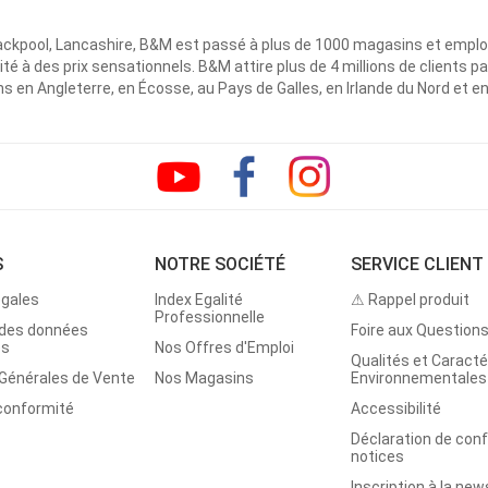
ackpool, Lancashire, B&M est passé à plus de 1000 magasins et emplo
ité à des prix sensationnels. B&M attire plus de 4 millions de clients
 en Angleterre, en Écosse, au Pays de Galles, en Irlande du Nord et e
S
NOTRE SOCIÉTÉ
SERVICE CLIENT
égales
Index Egalité
⚠ Rappel produit
Professionnelle
 des données
Foire aux Question
es
Nos Offres d'Emploi
Qualités et Caracté
 Générales de Vente
Nos Magasins
Environnementales
 conformité
Accessibilité
Déclaration de con
notices
Inscription à la new