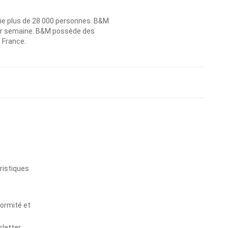
ie plus de 28 000 personnes. B&M
 par semaine. B&M possède des
n France.
s
ristiques
formité et
sletter