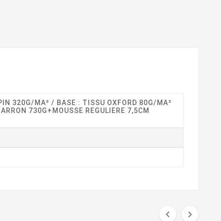
IN 320G/MA² / BASE : TISSU OXFORD 80G/MA²
MARRON 730G+MOUSSE REGULIERE 7,5CM

