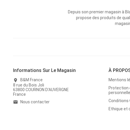
Depuis son premier magasin à Bl
propose des produits de qual
magasins
Informations Sur Le Magasin
À PROPO
B&M France
Mentions l
location_on
8 rue du Bois Joli
Protection
63800 COURNON D'AUVERGNE
personnell
France
Conditions
Nous contacter
email
Ethique et