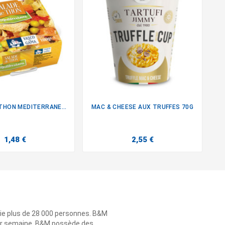
SALADE DE THON MEDITERRANENNE
MAC & CHEESE AUX TRUFFES 70G


1,48 €
2,55 €
ie plus de 28 000 personnes. B&M
 par semaine. B&M possède des