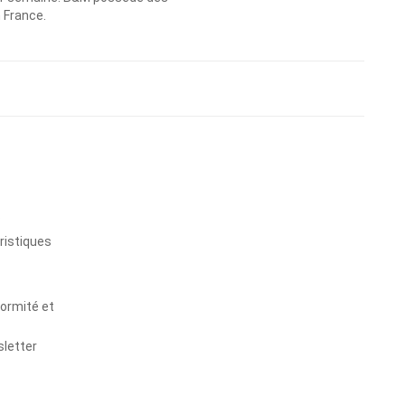
n France.
s
ristiques
formité et
sletter