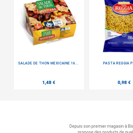
SALADE DE THON MEXICAINE 160G
PASTA REGGIA P


1,48 €
0,98 €
Depuis son premier magasin à Bl
propose des produits de qual