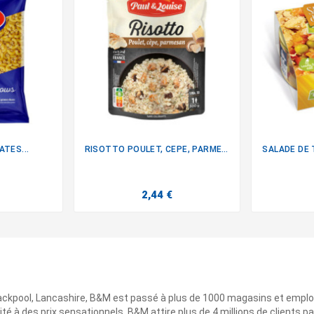
ATES...
RISOTTO POULET, CEPE, PARMESAN

2,44 €
ackpool, Lancashire, B&M est passé à plus de 1000 magasins et emplo
ité à des prix sensationnels. B&M attire plus de 4 millions de clients