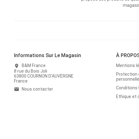
magasins
Informations Sur Le Magasin
À PROPO
B&M France
Mentions l
location_on
8 rue du Bois Joli
Protection
63800 COURNON D'AUVERGNE
personnell
France
Conditions
Nous contacter
email
Ethique et