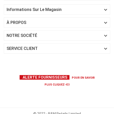

Informations Sur Le Magasin

À PROPOS

NOTRE SOCIÉTÉ

SERVICE CLIENT
ALERTE FOURNISSEURS
POUR EN SAVOIR
PLUS
CLIQUEZ-ICI
© 2022 - B&M Retails Limited