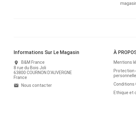
magasins
Informations Sur Le Magasin
À PROPO
B&M France
Mentions l
location_on
8 rue du Bois Joli
Protection
63800 COURNON D'AUVERGNE
personnell
France
Conditions
Nous contacter
email
Ethique et