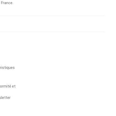
n France.
s
ristiques
formité et
sletter