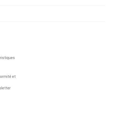
s
ristiques
formité et
sletter