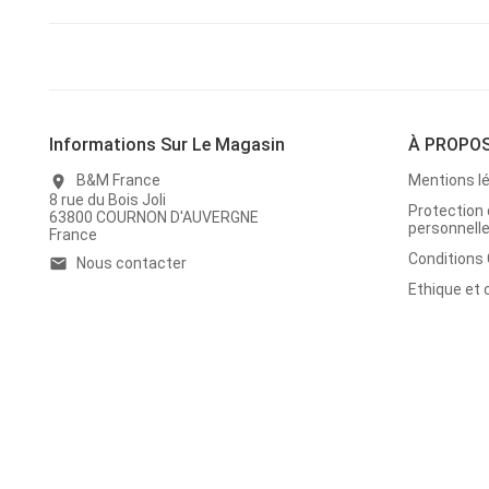
Informations Sur Le Magasin
À PROPO
B&M France
Mentions l
location_on
8 rue du Bois Joli
Protection
63800 COURNON D'AUVERGNE
personnell
France
Conditions
Nous contacter
email
Ethique et