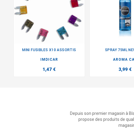
MINI FUSIBLES X10 ASSORTIS
SPRAY 75ML N


IMDICAR
AROMA C
1,47 €
3,99 €
Depuis son premier magasin à Bl
propose des produits de qual
magasins