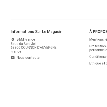
Informations Sur Le Magasin
À PROPO
B&M France
Mentions l
location_on
8 rue du Bois Joli
Protection
63800 COURNON D'AUVERGNE
personnell
France
Conditions
Nous contacter
email
Ethique et