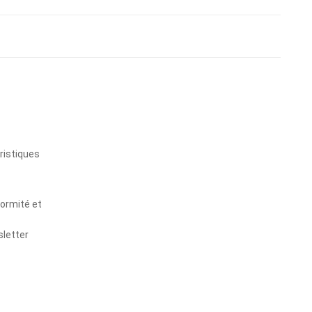
s
ristiques
formité et
sletter