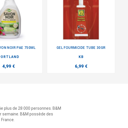
VON NOIR PAE 750ML
GEL FOURMICIDE TUBE 30GR


PORTLAND
KB
4,99 €
6,99 €
ie plus de 28 000 personnes. B&M
 par semaine. B&M possède des
n France.