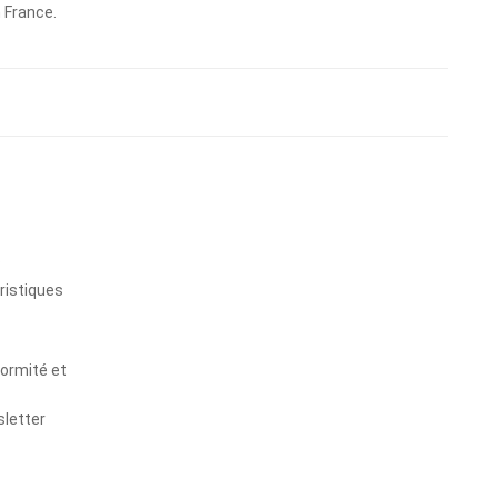
n France.
s
ristiques
formité et
sletter