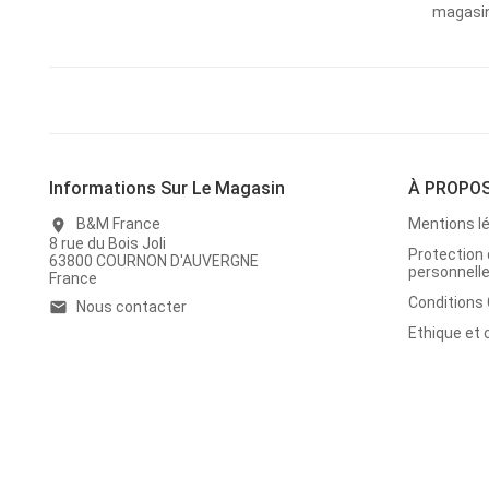
magasins
Informations Sur Le Magasin
À PROPO
B&M France
Mentions l
location_on
8 rue du Bois Joli
Protection
63800 COURNON D'AUVERGNE
personnell
France
Conditions
Nous contacter
email
Ethique et