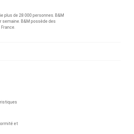
ie plus de 28 000 personnes. B&M
 par semaine. B&M possède des
n France.
s
ristiques
formité et