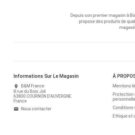
Depuis son premier magasin à Bl
propose des produits de qual
magasins
Informations Sur Le Magasin
À PROPO
B&M France
Mentions l
location_on
8 rue du Bois Joli
Protection
63800 COURNON D'AUVERGNE
personnell
France
Conditions
Nous contacter
email
Ethique et