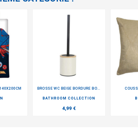
 140X200CM
BROSSE WC BEIGE BORDURE BOIS
COUSS

AN
BATHROOM COLLECTION
B
4,99 €