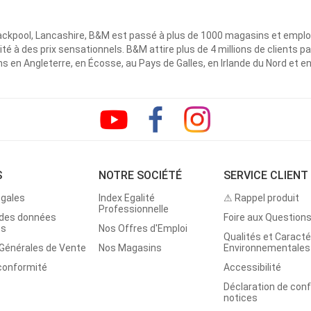
ackpool, Lancashire, B&M est passé à plus de 1000 magasins et emplo
ité à des prix sensationnels. B&M attire plus de 4 millions de clients
 en Angleterre, en Écosse, au Pays de Galles, en Irlande du Nord et e
S
NOTRE SOCIÉTÉ
SERVICE CLIENT
égales
Index Egalité
⚠ Rappel produit
Professionnelle
 des données
Foire aux Question
es
Nos Offres d'Emploi
Qualités et Caracté
 Générales de Vente
Nos Magasins
Environnementales
 conformité
Accessibilité
Déclaration de con
notices