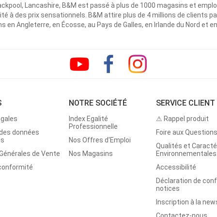
ackpool, Lancashire, B&M est passé à plus de 1000 magasins et emplo
ité à des prix sensationnels. B&M attire plus de 4 millions de clients
 en Angleterre, en Écosse, au Pays de Galles, en Irlande du Nord et e
S
NOTRE SOCIÉTÉ
SERVICE CLIENT
égales
Index Egalité
⚠ Rappel produit
Professionnelle
 des données
Foire aux Question
es
Nos Offres d'Emploi
Qualités et Caracté
 Générales de Vente
Nos Magasins
Environnementales
 conformité
Accessibilité
Déclaration de con
notices
Inscription à la new
Contactez-nous