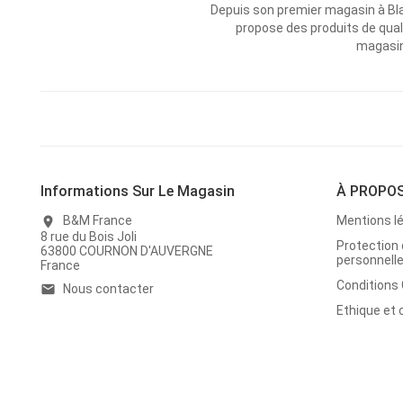
Depuis son premier magasin à Bl
propose des produits de qual
magasins
Informations Sur Le Magasin
À PROPO
B&M France
Mentions l
location_on
8 rue du Bois Joli
Protection
63800 COURNON D'AUVERGNE
personnell
France
Conditions
Nous contacter
email
Ethique et