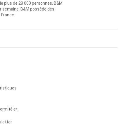
ie plus de 28 000 personnes. B&M
 par semaine. B&M possède des
n France.
s
ristiques
formité et
sletter