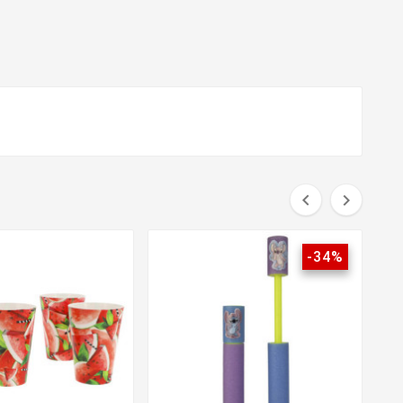


-34%