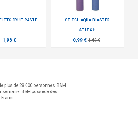
PACK 4 GOBELETS FRUIT PASTEQUE
STITCH AQUA BLASTER
P


STITCH
1,98 €
0,99 €
1,49 €
ie plus de 28 000 personnes. B&M
 par semaine. B&M possède des
n France.