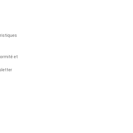
s
ristiques
formité et
sletter