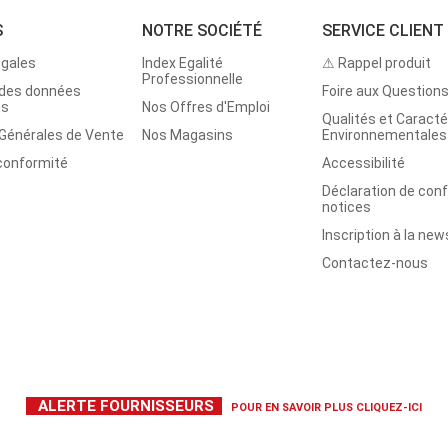
S
NOTRE SOCIÉTÉ
SERVICE CLIENT
égales
Index Egalité
⚠ Rappel produit
Professionnelle
 des données
Foire aux Question
es
Nos Offres d'Emploi
Qualités et Caracté
 Générales de Vente
Nos Magasins
Environnementales
 conformité
Accessibilité
Déclaration de con
notices
Inscription à la new
Contactez-nous
ALERTE FOURNISSEURS
POUR EN SAVOIR PLUS
CLIQUEZ-ICI