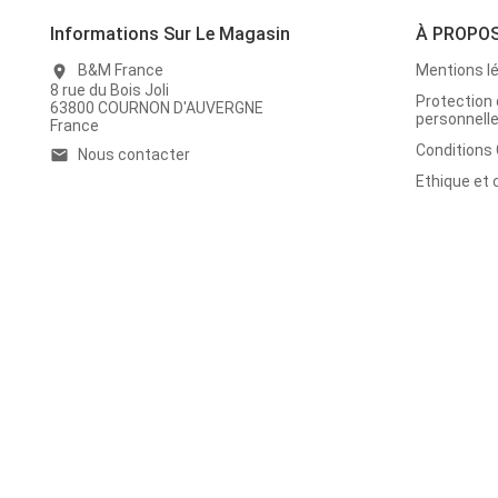
Informations Sur Le Magasin
À PROPO
B&M France
Mentions l
location_on
8 rue du Bois Joli
Protection
63800 COURNON D'AUVERGNE
personnell
France
Conditions
Nous contacter
email
Ethique et