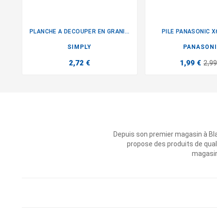
PLANCHE A DECOUPER EN GRANITE
PILE PANASONIC X


SIMPLY
PANASON
2,72 €
1,99 €
2,99
Depuis son premier magasin à Bl
propose des produits de qual
magasins