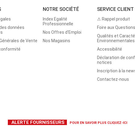
S
NOTRE SOCIÉTÉ
SERVICE CLIENT
égales
Index Egalité
⚠ Rappel produit
Professionnelle
 des données
Foire aux Question
es
Nos Offres d'Emploi
Qualités et Caracté
 Générales de Vente
Nos Magasins
Environnementales
 conformité
Accessibilité
Déclaration de con
notices
Inscription à la new
Contactez-nous
ALERTE FOURNISSEURS
POUR EN SAVOIR PLUS
CLIQUEZ-ICI