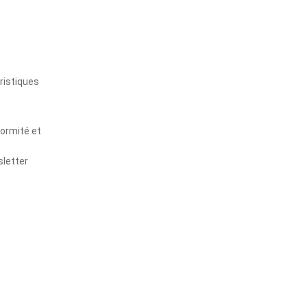
s
ristiques
formité et
sletter