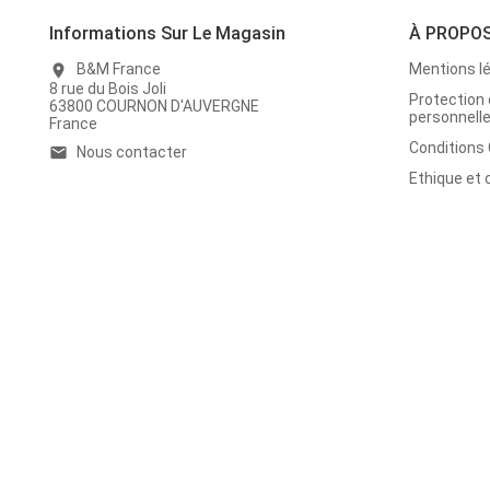
Informations Sur Le Magasin
À PROPO
B&M France
Mentions l
location_on
8 rue du Bois Joli
Protection
63800 COURNON D'AUVERGNE
personnell
France
Conditions
Nous contacter
email
Ethique et