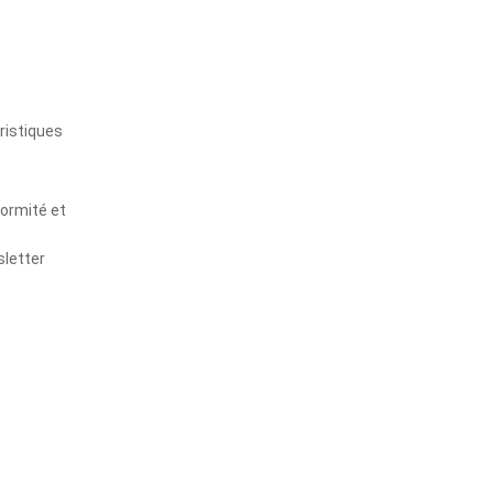
s
ristiques
formité et
sletter