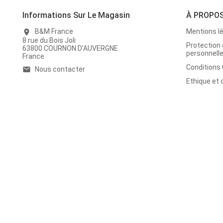
Informations Sur Le Magasin
À PROPO
B&M France
Mentions l
location_on
8 rue du Bois Joli
Protection
63800 COURNON D'AUVERGNE
personnell
France
Conditions
Nous contacter
email
Ethique et