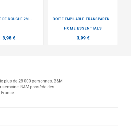
E DE DOUCHE 2M...
BOITE EMPILABLE TRANSPARENTE L
S


HOME ESSENTIALS
3,98 €
3,99 €
ie plus de 28 000 personnes. B&M
 par semaine. B&M possède des
n France.