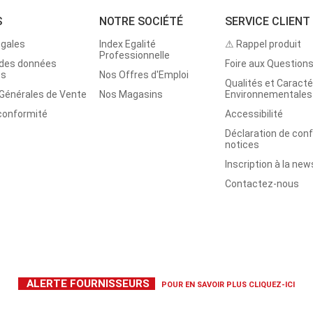
S
NOTRE SOCIÉTÉ
SERVICE CLIENT
égales
Index Egalité
⚠ Rappel produit
Professionnelle
 des données
Foire aux Question
es
Nos Offres d'Emploi
Qualités et Caracté
 Générales de Vente
Nos Magasins
Environnementales
 conformité
Accessibilité
Déclaration de con
notices
Inscription à la new
Contactez-nous
ALERTE FOURNISSEURS
POUR EN SAVOIR PLUS
CLIQUEZ-ICI