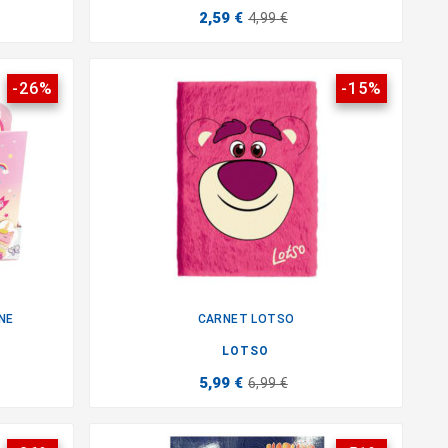
2,59 €
4,99 €
-26%
-15%
NE
CARNET LOTSO

LOTSO
5,99 €
6,99 €