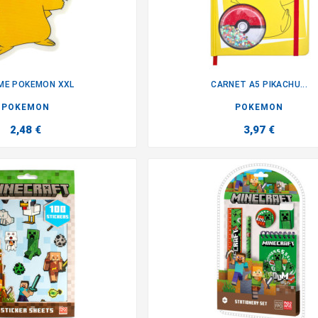
ME POKEMON XXL
CARNET A5 PIKACHU...


POKEMON
POKEMON
2,48 €
3,97 €