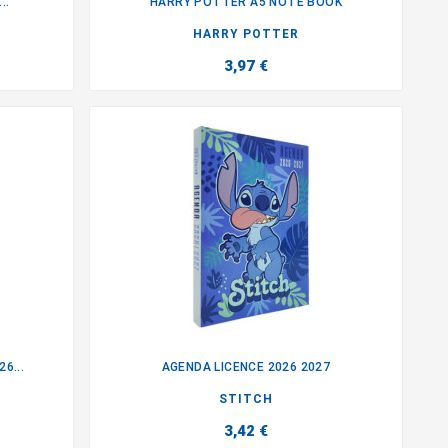
..
HARRY POTTER A5 NOTE BOOK

HARRY POTTER
3,97 €
6...
AGENDA LICENCE 2026 2027

STITCH
3,42 €