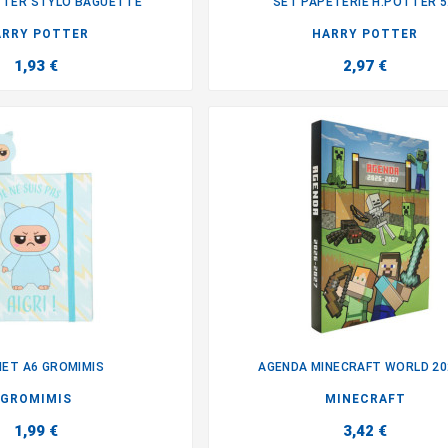
TTER STYLO BAGUETTE
SET PAPETERIE H.POTTER 5.


ARRY POTTER
HARRY POTTER
1,93 €
2,97 €
ET A6 GROMIMIS
AGENDA MINECRAFT WORLD 202


GROMIMIS
MINECRAFT
1,99 €
3,42 €