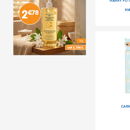
HARRY PO
H
CARN