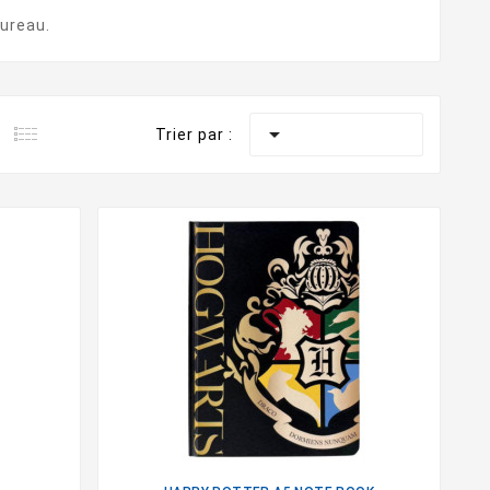
bureau
.

Trier par :