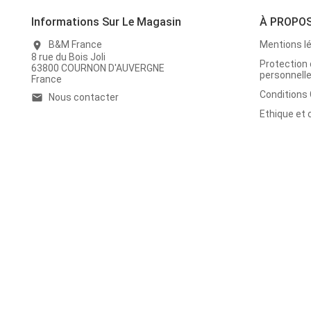
Informations Sur Le Magasin
À PROPO
B&M France
Mentions l
location_on
8 rue du Bois Joli
Protection
63800 COURNON D'AUVERGNE
personnell
France
Conditions
Nous contacter
email
Ethique et