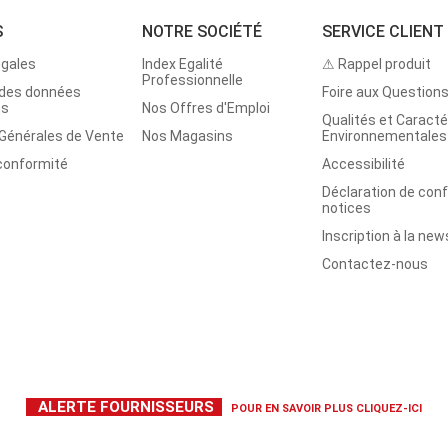
S
NOTRE SOCIÉTÉ
SERVICE CLIENT
égales
Index Egalité
⚠ Rappel produit
Professionnelle
 des données
Foire aux Question
es
Nos Offres d'Emploi
Qualités et Caracté
 Générales de Vente
Nos Magasins
Environnementales
 conformité
Accessibilité
Déclaration de con
notices
Inscription à la new
Contactez-nous
ALERTE FOURNISSEURS
POUR EN SAVOIR PLUS
CLIQUEZ-ICI