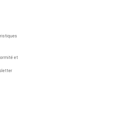
s
ristiques
formité et
sletter