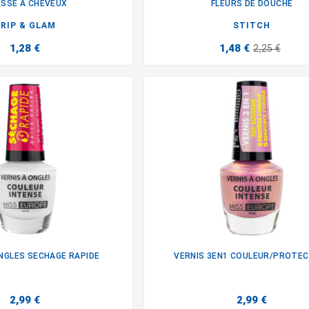
SSE A CHEVEUX
FLEURS DE DOUCHE


RIP & GLAM
STITCH
1,28 €
1,48 €
2,25 €
ONGLES SECHAGE RAPIDE
VERNIS 3EN1 COULEUR/PROTE


2,99 €
2,99 €