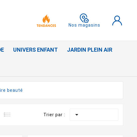
Nos magasins
DE
UNIVERS ENFANT
JARDIN PLEIN AIR
ire beauté

Trier par :