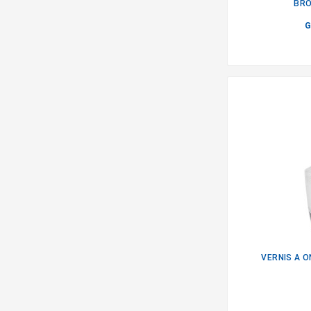
BRO
G
VERNIS A 