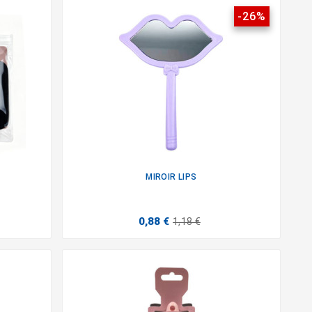
-26%
MIROIR LIPS

0,88 €
1,18 €