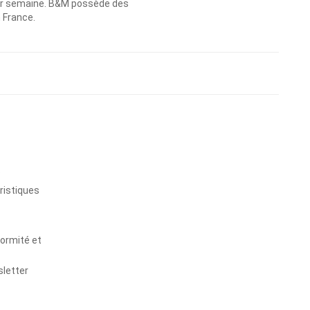
 par semaine. B&M possède des
n France.
s
ristiques
formité et
sletter