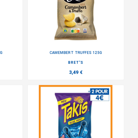
0G
CAMEMBERT TRUFFES 125G

BRET'S
3,49 €