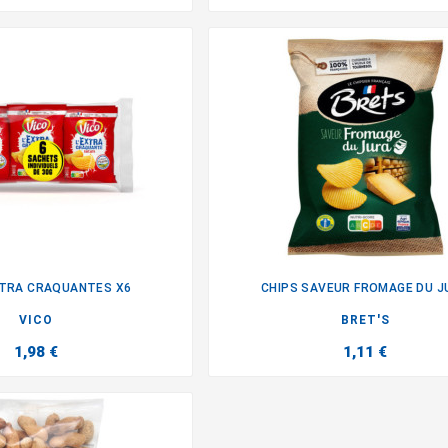
XTRA CRAQUANTES X6
CHIPS SAVEUR FROMAGE DU J


VICO
BRET'S
1,98 €
1,11 €