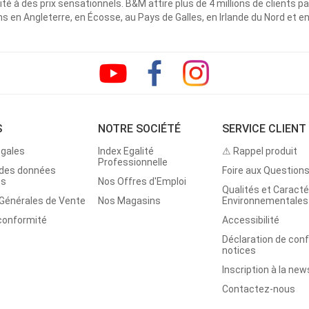
ité à des prix sensationnels. B&M attire plus de 4 millions de clients
 en Angleterre, en Écosse, au Pays de Galles, en Irlande du Nord et e
S
NOTRE SOCIÉTÉ
SERVICE CLIENT
égales
Index Egalité
⚠ Rappel produit
Professionnelle
 des données
Foire aux Question
es
Nos Offres d'Emploi
Qualités et Caracté
 Générales de Vente
Nos Magasins
Environnementales
 conformité
Accessibilité
Déclaration de con
notices
Inscription à la new
Contactez-nous