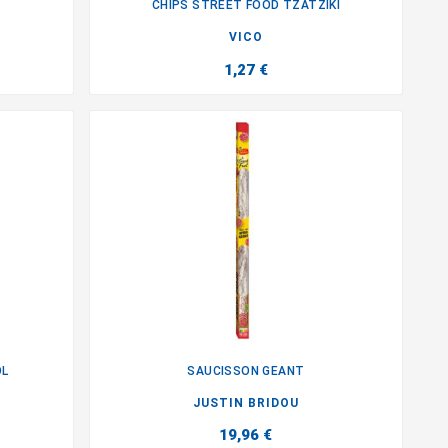
CHIPS STREET FOOD TZATZIKI

VICO
1,27 €
OL
SAUCISSON GEANT

JUSTIN BRIDOU
19,96 €