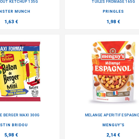
GOUT KETCHUP 135G
TUILES FROMAGE 165G


NSTER MUNCH
PRINGLES
1,63 €
1,98 €
E BERGER MAXI 300G
MELANGE APERITIF ESPAGN


STIN BRIDOU
MENGUY'S
5,98 €
2,14 €