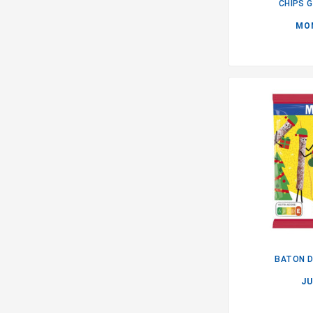
CHIPS 
MO
BATON D
JU