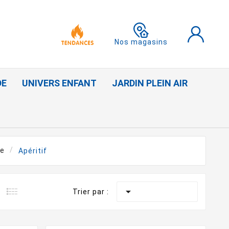
Nos magasins
DE
UNIVERS ENFANT
JARDIN PLEIN AIR
ée
Apéritif

Trier par :