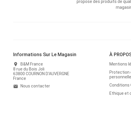
propose des produits de qual
magasins
Informations Sur Le Magasin
À PROPO
B&M France
Mentions l
location_on
8 rue du Bois Joli
Protection
63800 COURNON D'AUVERGNE
personnell
France
Conditions
Nous contacter
email
Ethique et