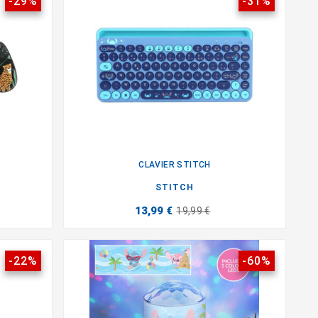
-29%
-31%
CLAVIER STITCH

STITCH
13,99 €
19,99 €
-22%
-60%