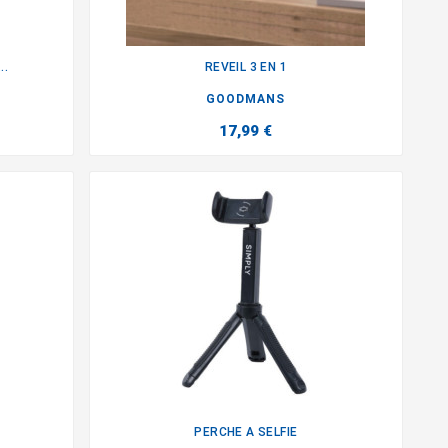
..
REVEIL 3 EN 1

GOODMANS
17,99 €
PERCHE A SELFIE