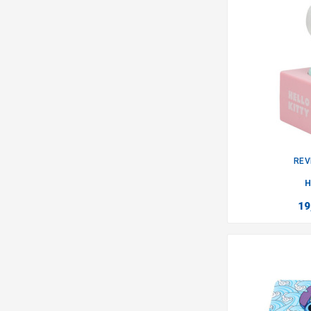
REV
H
19