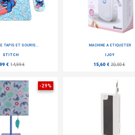
 TAPIS ET SOURIS...
MACHINE A ETIQUETER


STITCH
IJOY
99 €
15,60 €
14,99 €
20,00 €
-29%