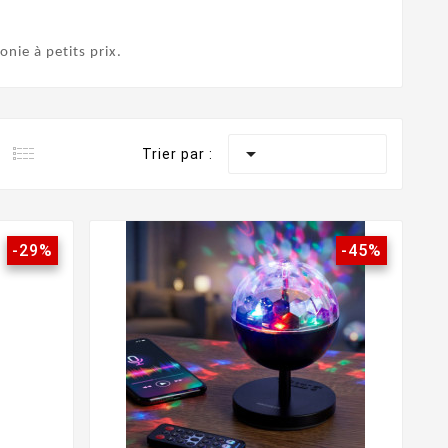
honie
à petits prix.

Trier par :
-29%
-45%