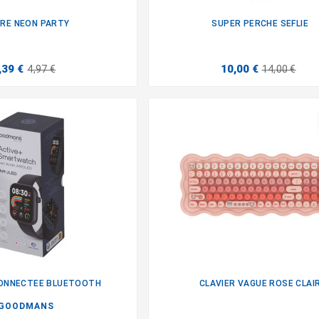
RE NEON PARTY
SUPER PERCHE SEFLIE


,39 €
10,00 €
4,97 €
14,00 €
ONNECTEE BLUETOOTH
CLAVIER VAGUE ROSE CLAI


GOODMANS