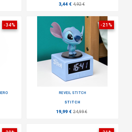
3,44 €
4,92 €
-34%
-21%
HERO
REVEIL STITCH

STITCH
19,99 €
24,99 €