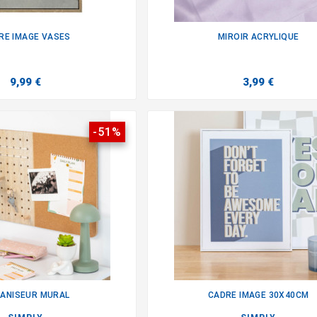
RE IMAGE VASES
MIROIR ACRYLIQUE


9,99 €
3,99 €
-51%
ANISEUR MURAL
CADRE IMAGE 30X40CM

