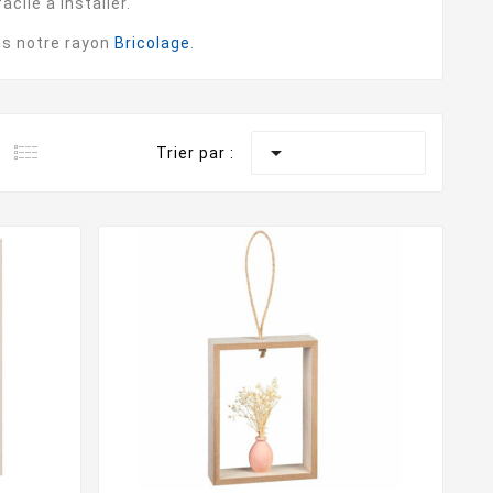
cile à installer.
ns notre rayon
Bricolage
.

Trier par :