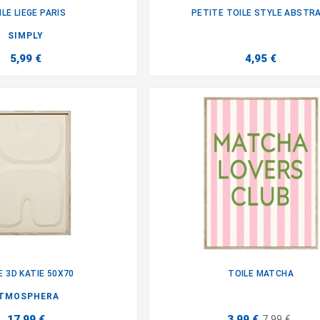
ILE LIEGE PARIS
PETITE TOILE STYLE ABSTR


SIMPLY
5,99 €
4,95 €
E 3D KATIE 50X70
TOILE MATCHA


TMOSPHERA
17,99 €
3,99 €
7,99 €