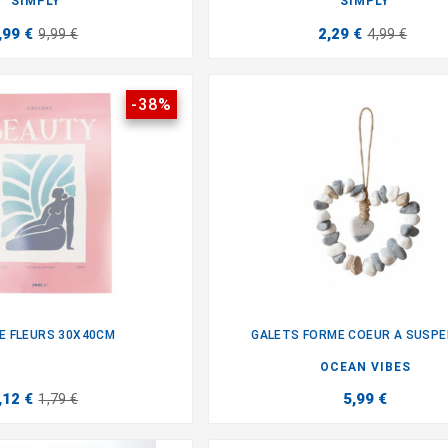
SIMPLY
SIMPLY
,99 €
2,29 €
9,99 €
4,99 €
-38%
HE FLEURS 30X40CM
GALETS FORME COEUR A SUSP


OCEAN VIBES
,12 €
5,99 €
1,79 €