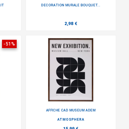
AIT
DECORATION MURALE BOUQUET...

2,98 €
-51%
AFFICHE CAD MUSEUM ADEM

ATMOSPHERA
15,99 €