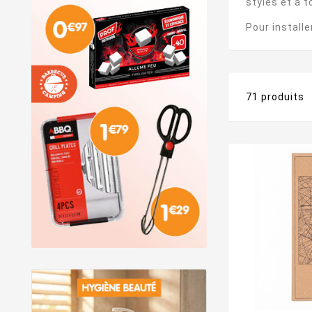
styles et à 
Pour install
71 produits