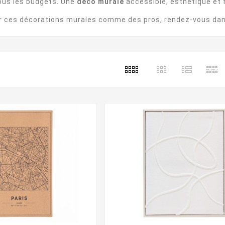
tous les budgets. Une
déco murale
accessible, esthétique et fa
er ces décorations murales comme des pros, rendez-vous da