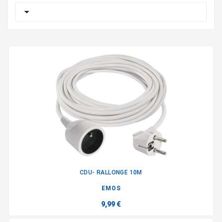

CDU- RALLONGE 10M
EMOS
9,99 €