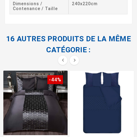
Dimensions /
240x220cm
Contenance / Taille
16 AUTRES PRODUITS DE LA MÊME
CATÉGORIE :


-44%