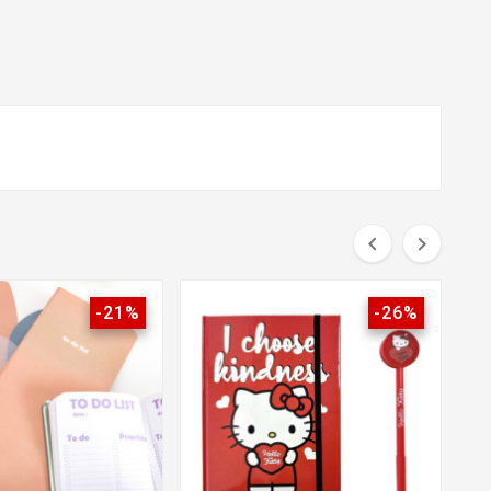


-21%
-26%