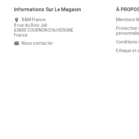
Informations Sur Le Magasin
À PROPO
B&M France
Mentions l
location_on
8 rue du Bois Joli
Protection
63800 COURNON D'AUVERGNE
personnell
France
Conditions
Nous contacter
email
Ethique et