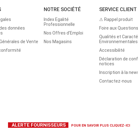
S
NOTRE SOCIÉTÉ
SERVICE CLIENT
égales
Index Egalité
⚠ Rappel produit
Professionnelle
 des données
Foire aux Question
es
Nos Offres d'Emploi
Qualités et Caracté
 Générales de Vente
Nos Magasins
Environnementales
 conformité
Accessibilité
Déclaration de con
notices
Inscription à la new
Contactez-nous
ALERTE FOURNISSEURS
POUR EN SAVOIR PLUS
CLIQUEZ-ICI