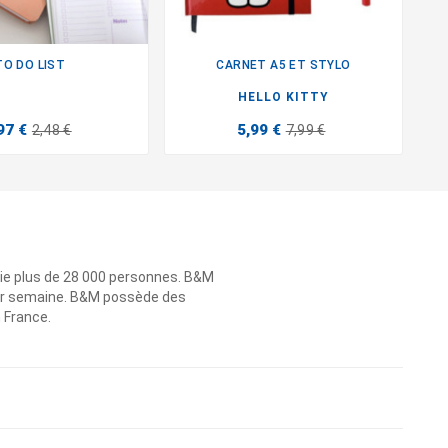
TO DO LIST
CARNET A5 ET STYLO


HELLO KITTY
97 €
5,99 €
2,48 €
7,99 €
ie plus de 28 000 personnes. B&M
 par semaine. B&M possède des
n France.