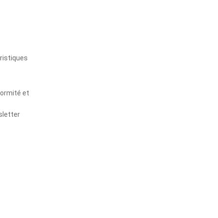
s
ristiques
formité et
sletter