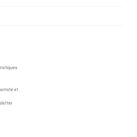
s
ristiques
formité et
sletter