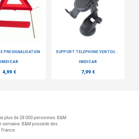
DE PRESIGNALISATION
SUPPORT TELEPHONE VENTOUSE
L


IMDICAR
IMDICAR
4,99 €
7,99 €
ie plus de 28 000 personnes. B&M
 par semaine. B&M possède des
n France.