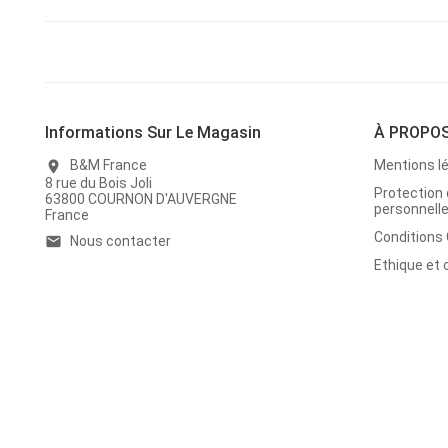
Informations Sur Le Magasin
À PROPO
B&M France
Mentions l
location_on
8 rue du Bois Joli
Protection
63800 COURNON D'AUVERGNE
personnell
France
Conditions
Nous contacter
email
Ethique et