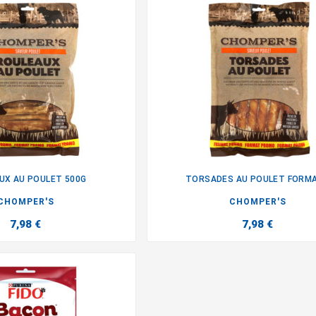
UX AU POULET 500G
TORSADES AU POULET FORMAT


CHOMPER'S
CHOMPER'S
7,98 €
7,98 €