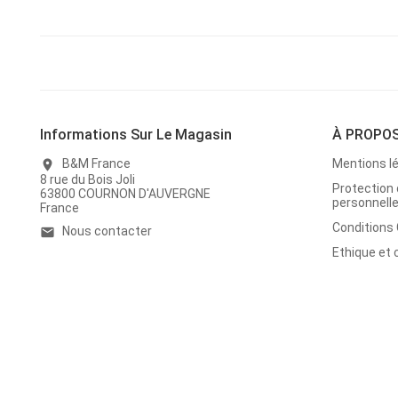
Informations Sur Le Magasin
À PROPO
B&M France
Mentions l
location_on
8 rue du Bois Joli
Protection
63800 COURNON D'AUVERGNE
personnell
France
Conditions
Nous contacter
email
Ethique et