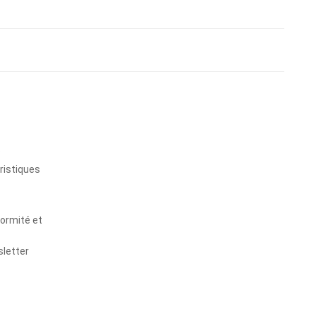
s
ristiques
formité et
sletter